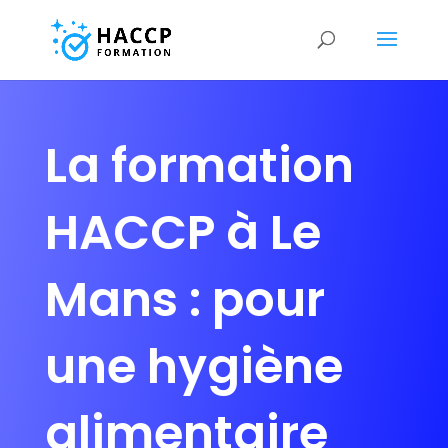
La formation
HACCP à Le
Mans : pour
une hygiène
alimentaire