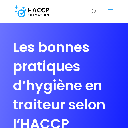
Les bonnes
pratiques
d’hygiène en
traiteur selon
l’HACCP